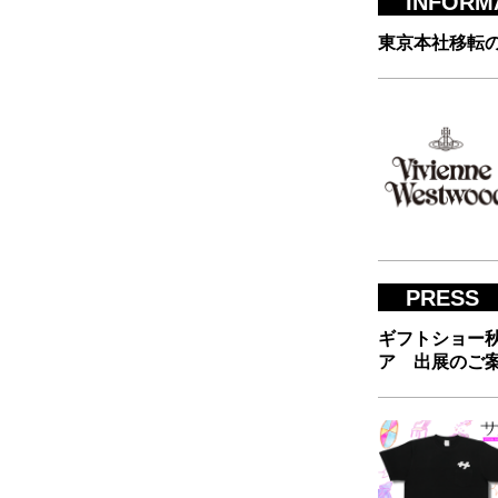
INFORM
東京本社移転
PRESS
ギフトショー秋2
ア 出展のご