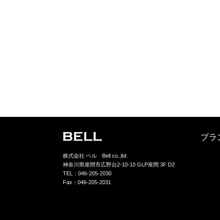
ブラ
株式会社 ベル Bell co.,ltd.
神奈川県座間市広野台2-10-10 GLP座間 3F D2
TEL：046-205-2030
Fax：046-205-2031